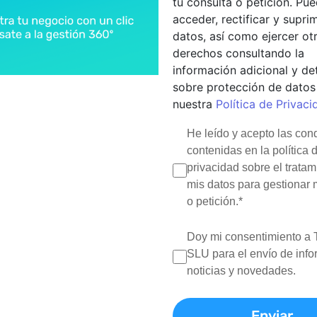
tu consulta o petición. Pu
acceder, rectificar y suprim
datos, así como ejercer ot
derechos consultando la
información adicional y de
sobre protección de datos
nuestra
Política de Privaci
He leído y acepto las con
ión de almacenes?
contenidas en la política 
privacidad sobre el tratam
pto asociado a la recepción de materiales, su almace
mis datos para gestionar 
 o entre delegaciones). Así, cubre todos los procesos 
o petición.*
sta que lo sirve a clientes (distribución). Y su principa
. Se trata, por lo tanto, de una función clave en cualq
Doy mi consentimiento a 
esas de distribución.
SLU para el envío de info
noticias y novedades.
focalizaremos nuestro artículo en la gestión de almac
ve que nos permitirán hacerlo de forma eficiente.