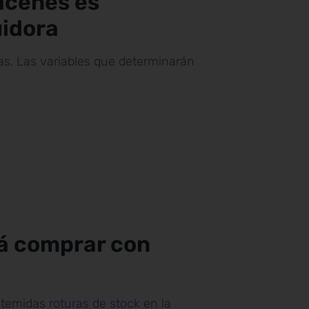
macenes es
uidora
as. Las variables que determinarán
rá comprar con
s temidas
roturas de stock
en la