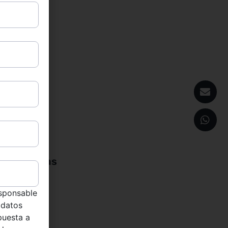
e mercancías
sponsable
 datos
puesta a