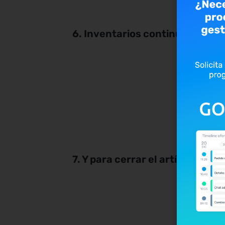
6. Inventarios continuos para 
7. Y para cerrar el artículo, 