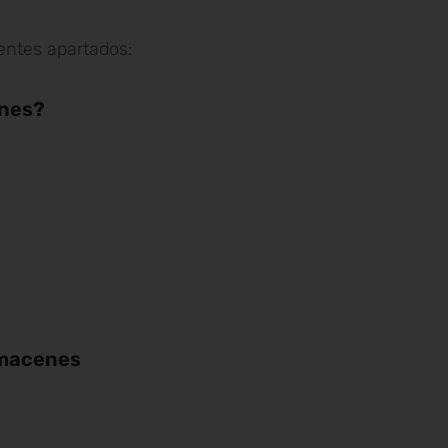
ientes apartados:
enes?
almacenes