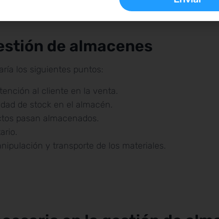
gestión de almacenes
aría los siguientes puntos:
tención al cliente en la venta.
idad de stock en el almacén.
uctos pasan almacenados.
ario.
nipulación y transporte de los materiales.