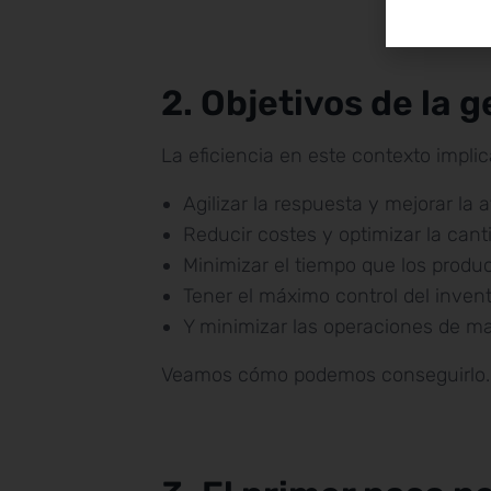
2. Objetivos de la 
La eficiencia en este contexto implic
Agilizar la respuesta y mejorar la a
Reducir costes y optimizar la cant
Minimizar el tiempo que los prod
Tener el máximo control del invent
Y minimizar las operaciones de ma
Veamos cómo podemos conseguirlo.