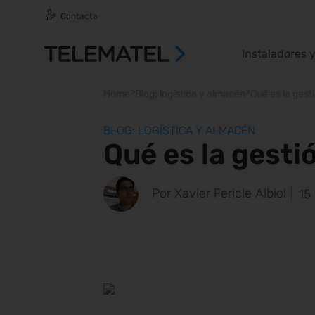
Contacta
Instaladores 
>
>
Home
Blog: logística y almacén
Qué es la gest
BLOG: LOGÍSTICA Y ALMACÉN
Qué es la gesti
Por Xavier Fericle Albiol
15