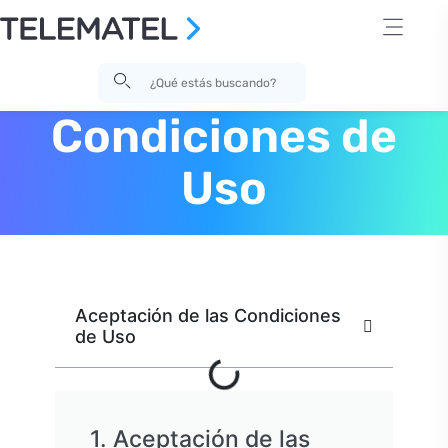
>
T
érminos de uso y condiciones de servicio – Software de Gestión | Telematel
Home
Condiciones de
Uso
Aceptación de las Condiciones
de Uso
1. Aceptación de las