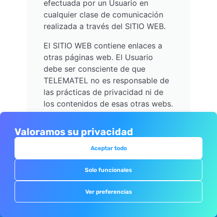
efectuada por un Usuario en
cualquier clase de comunicación
realizada a través del SITIO WEB.
El SITIO WEB contiene enlaces a
otras páginas web. El Usuario
debe ser consciente de que
TELEMATEL no es responsable de
las prácticas de privacidad ni de
los contenidos de esas otras webs.
Recomendamos a los Usuarios que
sean conscientes de que al utilizar
Valoramos su privacidad
uno de estos links están
Aceptar todo
abandonando el SITIO WEB y que
lean las condiciones generales y
Solo funcionales
las políticas de privacidad de esas
otras webs.
Ver preferencias