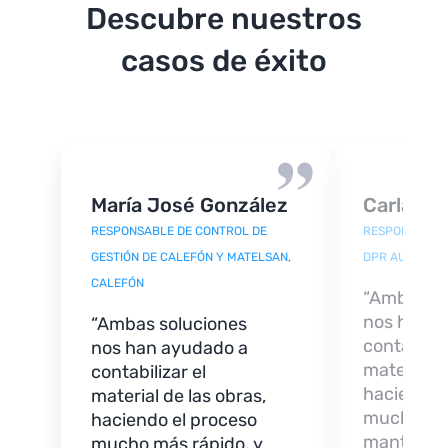
Descubre nuestros
casos de éxito
María José González
Carla Ri
RESPONSABLE DE CONTROL DE
RESPONSABLE 
GESTIÓN DE CALEFÓN Y MATELSAN,
DPR AUTOMATI
CALEFÓN
“Ambas so
nos han a
“Ambas soluciones
contabiliza
nos han ayudado a
material d
contabilizar el
haciendo 
material de las obras,
mucho más
haciendo el proceso
mantener 
mucho más rápido, y