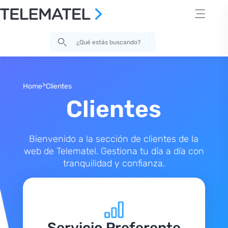
>
Home
Clientes
Clientes
Bienvenido a la sección de clientes de la
web de Telematel. Gestiona tu día a día con
tranquilidad y confianza.
Servicio Preferente