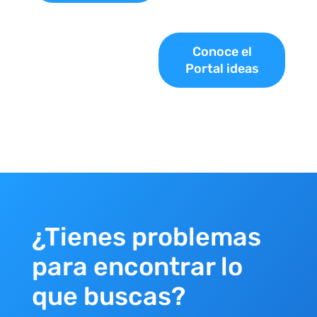
Conoce el
Portal ideas
¿Tienes problemas
para encontrar lo
que buscas?