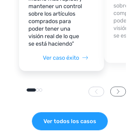
sobre los 
mantener un control
comprado
sobre los artículos
poder ten
comprados para
visión real
poder tener una
se está h
visión real de lo que
se está haciendo”
Ver 
Ver caso éxito
Ver todos los casos