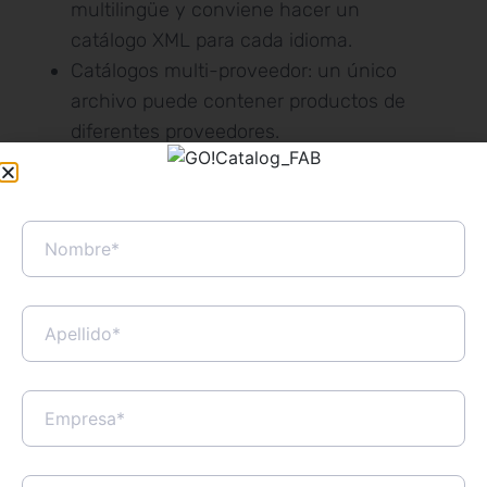
multilingüe y conviene hacer un
catálogo XML para cada idioma.
Catálogos multi-proveedor: un único
archivo puede contener productos de
diferentes proveedores.
Cambio de la denominación de “artículos”
a “productos” para referirse a los ítems
que contiene el catálogo.
BMEcat 2005 incorpora otras novedades
respecto la versión anterior, pero estas que
detallamos son las básicas que pueden
afectar un proveedor del sector de los
materiales de instalación y/o construcción
con una versión anterior del formato de
archivo (BMEcat 1.2.).