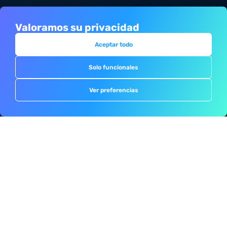
Productos principales
Valoramos su privacidad
Para instaladores
Aceptar todo
Para distribuidores
Solo funcionales
Para fabricantes
Recursos
Ver preferencias
Descargar artículo
Blog
Formaciones
Descargables
Tutoriales de producto
Clientes
Portal clientes
Servicio estándar