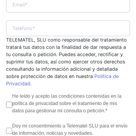
Como BMEcat es un estándar de catálogo
multimedia válido para muchos sectores,
en muchas ocasiones los cambios que
incorporaran las nuevas versiones no
afectan a la estructura de fichero que ya se
TELEMATEL, SLU como responsable del tratamiento
esté generando por parte del proveedor,
tratará tus datos con la finalidad de dar respuesta a
tu consulta o petición. Puedes acceder, rectificar y
con lo que la compatibilidad entre
suprimir tus datos, así como ejercer otros derechos
versiones quedará prácticamente
consultando la información adicional y detallada
garantizada.
sobre protección de datos en nuestra
Política de
Privacidad.
He leído y acepto las condiciones contenidas en la
política de privacidad sobre el tratamiento de mis
datos para gestionar mi consulta o petición.*
Si quieres más información, aquí tienes
unos artículos que pueden resultar de tu
Doy mi consentimiento a Telematel SLU para el envío
interés:
de información, noticias y novedades.