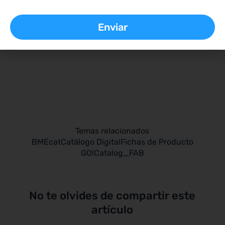
¿Qué es BMEcat?
¿Qué es ETIM?
¿Qué es un PIM?
BMEcat
Catálogo Digital
Fichas de Producto
GO!Catalog_FAB
No te olvides de compartir este
artículo