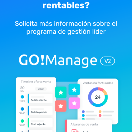
presentamos más en detalle algunas de
ellas:
Especialización.
Uno de los puntos más
relevantes es la especialización que
supone el uso de BC3 en comparación
con otras herramientas. Al estar
diseñado especialmente para el sector
de la construcción su utilidad queda
reducida en este campo. Otras
herramientas, como Excel, permiten un
mayor grado de adaptación.
Mayor tiempo de aprendizaje.
El formato
BC3 requiere un tiempo de formación
más elevado que otras soluciones. Esto
limita a los profesionales no