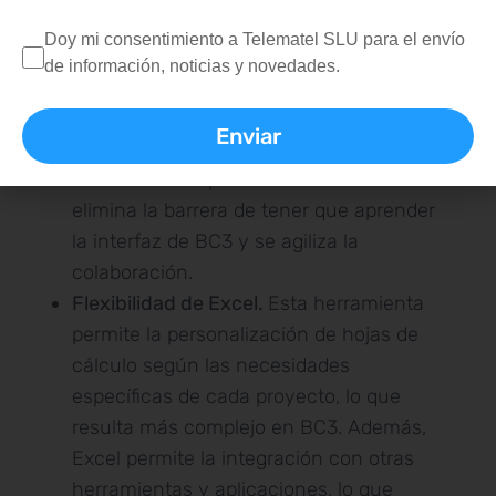
office.
Son muchos quienes tiene un
Doy mi consentimiento a Telematel SLU para el envío
gran nivel de competencia con Excel.
de información, noticias y novedades.
Con esto se garantiza una buena
comunicación a la hora de crear
proyectos e intercambiar información.
Haciendo este paso de BC3 a Excel se
elimina la barrera de tener que aprender
la interfaz de BC3 y se agiliza la
colaboración.
Flexibilidad de Excel.
Esta herramienta
permite la personalización de hojas de
cálculo según las necesidades
específicas de cada proyecto, lo que
resulta más complejo en BC3. Además,
Excel permite la integración con otras
herramientas y aplicaciones, lo que