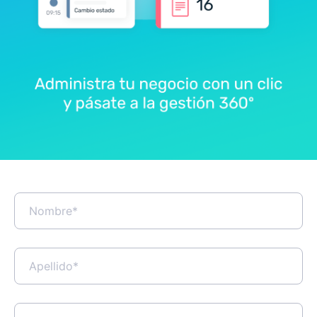
familiarizados con la herramienta,
dificultando su adopción.
Colaboración limitada.
Algo tan
importante en la actualidad como la
colaboración resulta compleja en BC3.
Esto puede afectar la eficiencia a la hora
de trabajar en comparación con otro tipo
de herramientas.
Integración.
BC3 tiene capacidad de
integrarse con aplicaciones de gestión
de proyectos, pero esta es limitada en
comparación con herramientas más
habituales.
Con todo esto, queda reflejado que, en
algunos casos, la transición a herramientas
de mayor versatilidad puede suponer una