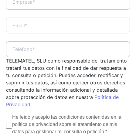
alternativa más útil y eficiente.
Ventajas de la transición de
TELEMATEL, SLU como responsable del tratamiento
BC3 a Excel
tratará tus datos con la finalidad de dar respuesta a
tu consulta o petición. Puedes acceder, rectificar y
Tal y como hemos explicado, si bien BC3 es
suprimir tus datos, así como ejercer otros derechos
una de las herramientas más usadas para
consultando la información adicional y detallada
la creación de presupuestos, son muchos
sobre protección de datos en nuestra
Política de
quiénes prefieren una solución más
Privacidad.
flexible. Aquí es donde entra la transición
He leído y acepto las condiciones contenidas en la
de BC3 a Excel.
política de privacidad sobre el tratamiento de mis
datos para gestionar mi consulta o petición.*
Familiaridad general con el paquete