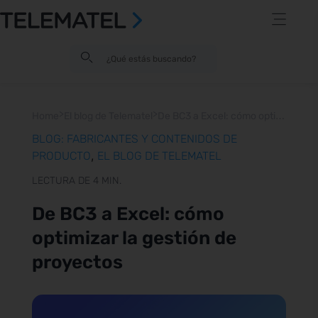
>
>
D
e BC3 a Excel: cómo optimizar la gestión de proyectos
Home
El blog de Telematel
BLOG: FABRICANTES Y CONTENIDOS DE
,
PRODUCTO
EL BLOG DE TELEMATEL
LECTURA DE 4 MIN.
De BC3 a Excel: cómo
optimizar la gestión de
proyectos