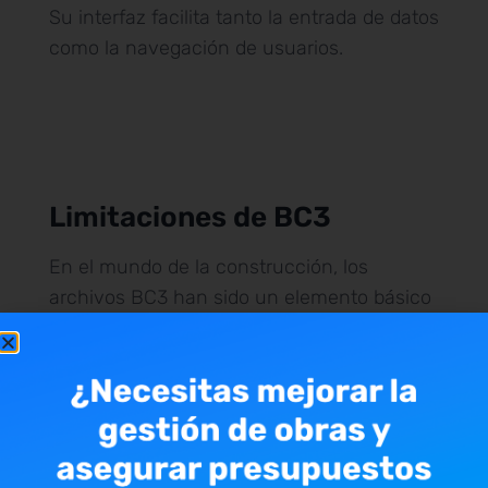
Su interfaz facilita tanto la entrada de datos
como la navegación de usuarios.
Limitaciones de BC3
En el mundo de la construcción, los
archivos BC3 han sido un elemento básico
a la hora de crear presupuestos y detallar
los materiales necesarios para un proyecto.
Aun así, en tiempos recientes, Excel ha ido
ganándole terreno a este formato, ya que,
como hemos mencionado en el punto
anterior, presenta ciertas limitaciones. Aquí