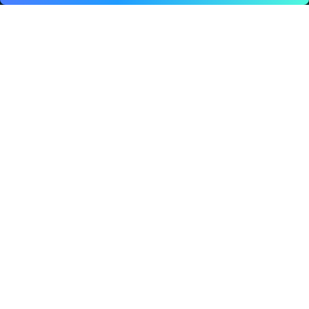
Leer articulo
¿Tienes problemas
para encontrar lo
que buscas?