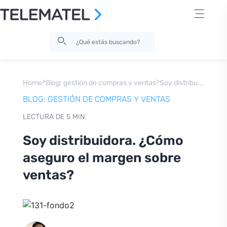
>
>
S
oy distribuidora. ¿Cómo aseguro el margen sobre ventas?
Home
Blog: gestión de compras y ventas
BLOG: GESTIÓN DE COMPRAS Y VENTAS
LECTURA DE 5 MIN.
Soy distribuidora. ¿Cómo
aseguro el margen sobre
ventas?