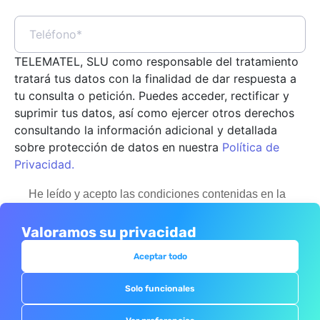
TELEMATEL, SLU como responsable del tratamiento
tratará tus datos con la finalidad de dar respuesta a
tu consulta o petición. Puedes acceder, rectificar y
suprimir tus datos, así como ejercer otros derechos
consultando la información adicional y detallada
sobre protección de datos en nuestra
Política de
Privacidad.
He leído y acepto las condiciones contenidas en la
política de privacidad sobre el tratamiento de mis
datos para gestionar mi consulta o petición.*
Valoramos su privacidad
Aceptar todo
Doy mi consentimiento a Telematel SLU para el envío
de información, noticias y novedades.
Solo funcionales