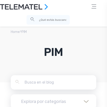
>
Home
PIM
PIM
Explora por categorías