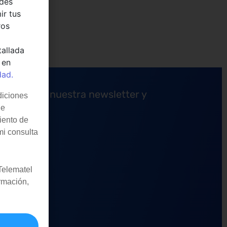
edes
ir tus
ros
tallada
 en
dad.
uscríbete a nuestra newsletter y
diciones
de
iento de
mi consulta
Telematel
rmación,