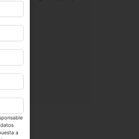
sponsable
 datos
puesta a