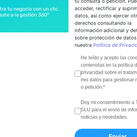
tu consulta o petición. Pu
acceder, rectificar y suprim
datos, así como ejercer ot
derechos consultando la
información adicional y de
sobre protección de datos
nuestra
Política de Privaci
No te pierdas nuestros últimos artículos. S
a
He leído y acepto las con
recíbelos en tu inbox
contenidas en la política 
privacidad sobre el tratam
mis datos para gestionar 
o petición.*
Doy mi consentimiento a 
SLU para el envío de info
noticias y novedades.