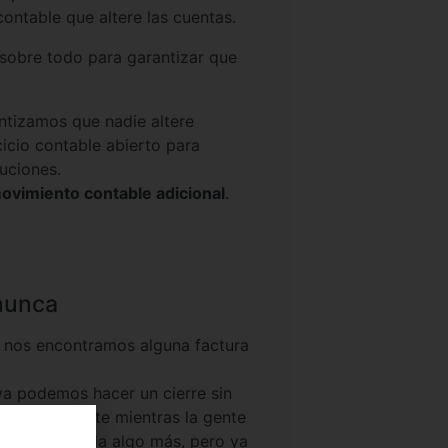
ontable que altere las cuentas.
, sobre todo para garantizar que
antizamos que nadie altere
icio contable abierto para
uciones.
 movimiento contable adicional
.
 nunca
i nos encontramos alguna factura
a podemos hacer un cierre sin
tranquilamente mientras la gente
 proceso tarda algo más, pero ya