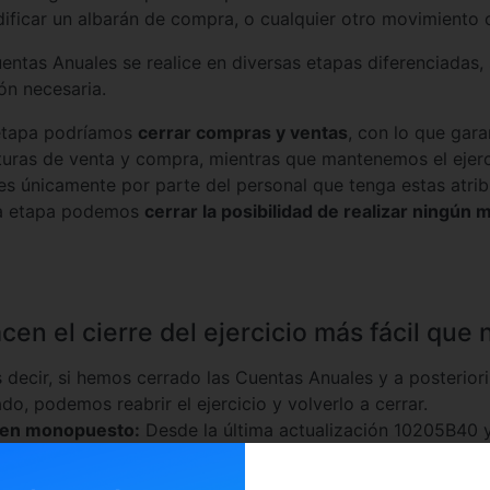
ficar un albarán de compra, o cualquier otro movimiento c
Cuentas Anuales se realice en diversas etapas diferenciadas
ón necesaria.
 etapa podríamos
cerrar compras y ventas
, con lo que gar
turas de venta y compra, mientras que mantenemos el ejerc
es únicamente por parte del personal que tenga estas atrib
a etapa podemos
cerrar la posibilidad de realizar ningún
en el cierre del ejercicio más fácil que
 decir, si hemos cerrado las Cuentas Anuales y a posterior
o, podemos reabrir el ejercicio y volverlo a cerrar.
o en monopuesto:
Desde la última actualización 10205B40 y
dos hayan dejado de utilizar el sistema, puede realizarse 
aciendo su actividad. Si no lo lanzamos en monopuesto el