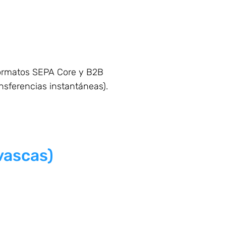
ormatos SEPA Core y B2B
ansferencias instantáneas).
vascas)