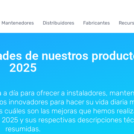
des de 2025
y Mantenedores
Distribuidores
Fabricantes
Recur
des de nuestros product
2025
a día para ofrecer a instaladores, mante
os innovadores para hacer su vida diaria m
mos cuáles son las mejoras que hemos reali
e 2025 y sus respectivas descripciones té
resumidas.