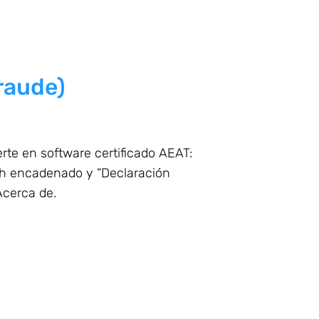
raude)
te en software certificado AEAT:
ash encadenado y “Declaración
Acerca de.