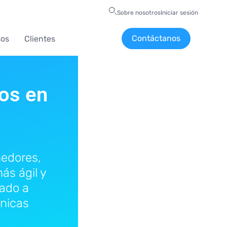
Sobre nosotros
Iniciar sesión
Contáctanos
sos
Clientes
os en
nedores,
ás ágil y
zado a
cnicas