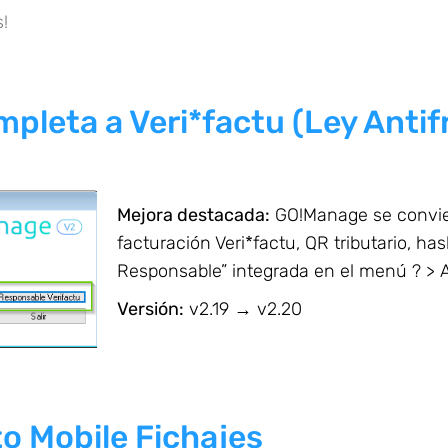
!
pleta a Veri*factu (Ley Antif
Mejora destacada:
GO!Manage se convier
facturación Veri*factu, QR tributario, h
Responsable” integrada en el menú ? > 
Versión:
v2.19 → v2.20
o Mobile Fichajes