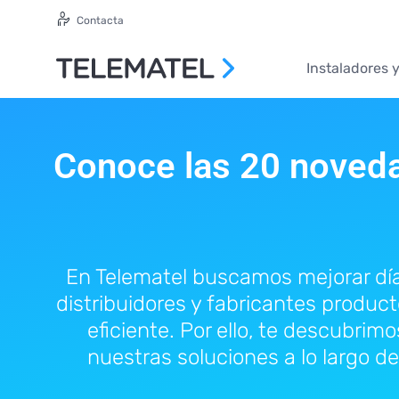
Top 20 noveda
Contacta
Instaladores 
Conoce las 20 noveda
En Telematel buscamos mejorar día 
distribuidores y fabricantes product
eficiente. Por ello, te descubri
nuestras soluciones a lo largo d