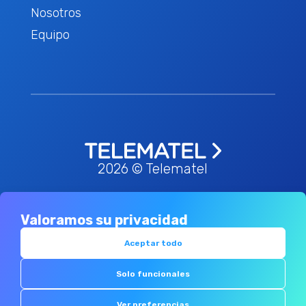
Nosotros
Equipo
2026 © Telematel
Valoramos su privacidad
Política de privacidad
Términos &
-
condiciones
Política de redes sociales
-
Aceptar todo
Política de cookies
Canal de
-
-
Solo funcionales
denuncias
Ver preferencias