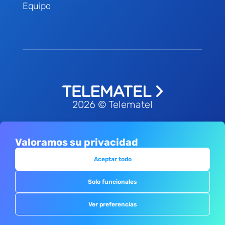
Equipo
2026 © Telematel
Valoramos su privacidad
Política de privacidad
Términos &
-
condiciones
Política de redes sociales
-
Aceptar todo
Política de cookies
Canal de
-
-
Solo funcionales
denuncias
Ver preferencias
Ver Tutorial