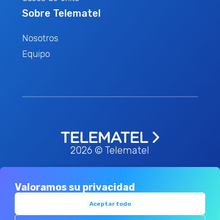
Sobre Telematel
Nosotros
Equipo
2026 © Telematel
Valoramos su privacidad
Política de privacidad
Términos &
-
condiciones
Política de redes sociales
-
Aceptar todo
Política de cookies
Canal de
-
-