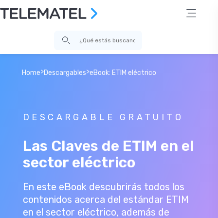
>
>
Home
Descargables
eBook: ETIM eléctrico
DESCARGABLE GRATUITO
Las Claves de ETIM en el
sector eléctrico
En este eBook descubrirás todos los
contenidos acerca del estándar ETIM
en el sector eléctrico, además de