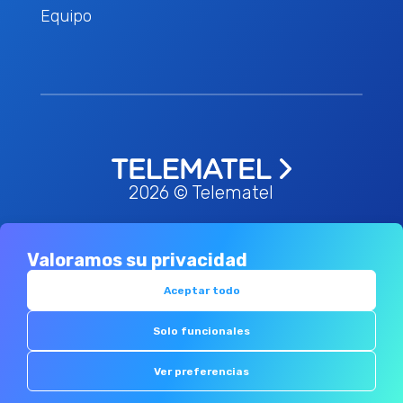
Equipo
2026 © Telematel
Valoramos su privacidad
Política de privacidad
Términos &
-
condiciones
Política de redes sociales
-
Aceptar todo
Política de cookies
Canal de
-
-
Solo funcionales
denuncias
Ver preferencias
Descargar ebook