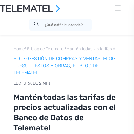
>
>
M
antén todas las tarifas de precios actualizadas con el Banco de Datos de Telematel
Home
El blog de Telematel
,
BLOG: GESTIÓN DE COMPRAS Y VENTAS
BLOG:
,
PRESUPUESTOS Y OBRAS
EL BLOG DE
TELEMATEL
LECTURA DE 2 MIN.
Mantén todas las tarifas de
precios actualizadas con el
Banco de Datos de
Telematel