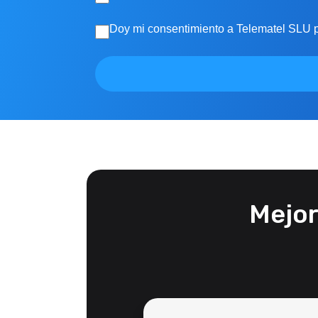
Doy mi consentimiento a Telematel SLU pa
Mejor