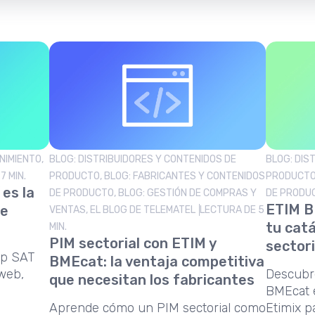
NIMIENTO,
BLOG: DISTRIBUIDORES Y CONTENIDOS DE
BLOG: DIS
7 MIN.
PRODUCTO, BLOG: FABRICANTES Y CONTENIDOS
PRODUCTO,
 es la
DE PRODUCTO, BLOG: GESTIÓN DE COMPRAS Y
DE PRODU
ETIM B
de
VENTAS, EL BLOG DE TELEMATEL
LECTURA DE 5
tu catá
MIN.
PIM sectorial con ETIM y
sector
pp SAT
BMEcat: la ventaja competitiva
web,
Descubr
que necesitan los fabricantes
BMEcat 
Aprende cómo un PIM sectorial como
Etimix p