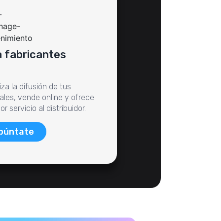
 fabricantes
za la difusión de tus
ales, vende online y ofrece
r servicio al distribuidor.
púntate