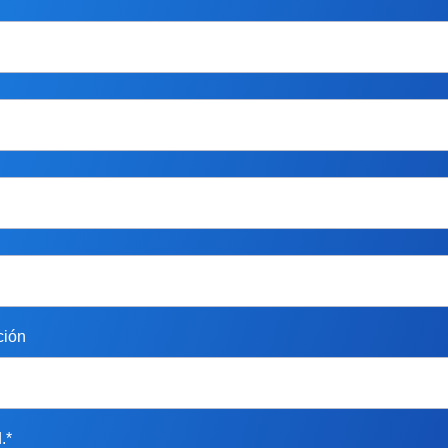
ción
.*