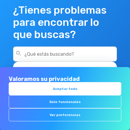
¿Tienes problemas
para encontrar lo
que buscas?
Ya seas
instalador,
Valoramos su privacidad
distribuidor o
Aceptar todo
fabricante de
materiales...
Solo funcionales
Ver preferencias
Contáctanos