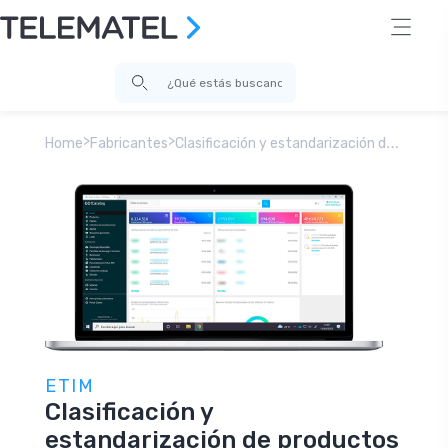
>
>
C
lasificación y estandarización de productos en ETIM | Telematel
Home
Fabricantes
ETIM
Clasificación y
estandarización de productos