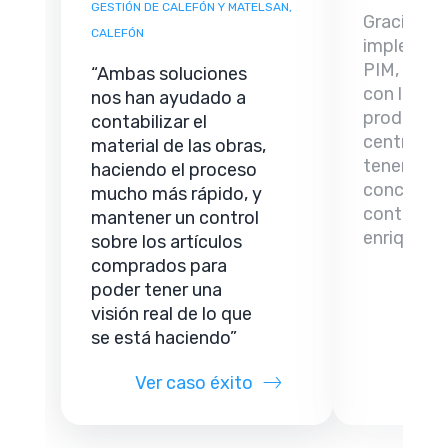
GESTIÓN DE CALEFÓN Y MATELSAN,
Gracias a 
CALEFÓN
implement
PIM, ahor
“Ambas soluciones
con la in
nos han ayudado a
producto
contabilizar el
centraliza
material de las obras,
tenemos 
haciendo el proceso
conciencia
mucho más rápido, y
contenido
mantener un control
enriquecid
sobre los artículos
comprados para
Ver 
poder tener una
visión real de lo que
se está haciendo”
Ver caso éxito